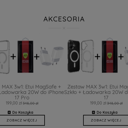
AKCESORIA
 MAX 3w1: Etui MagSafe +
Zestaw MAX 3w1: Etui Ma
 Ładowarka 20W do iPhone
Szkło + Ładowarka 20W d
17 Pro
17
199,00 zł
199,00 zł
348,00 zł
348,00 zł
Do Koszyka
Do Koszyka
ZOBACZ WIĘCEJ
ZOBACZ WIĘCEJ