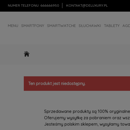
NUMER TELEFONU:
666666950
KONTAKT@DELUXURY.PL
MENU
SMARTFONY
SMARTWATCHE
SŁUCHAWKI
TABLETY
AG
AKCESORIA
OUTLET
Ten produkt jest niedostępny.
Sprzedawane produkty są 100% oryginalne, 
Oferujemy wysyłkę za pobraniem oraz wszys
Jesteśmy polskim sklepem, wysyłamy towary 