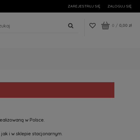
ZAREJESTRUJ SIĘ
ZALOGUJ SIĘ
0
/
0,00 zł
ealizowaną w Polsce.
jak i w sklepie stacjonarnym.