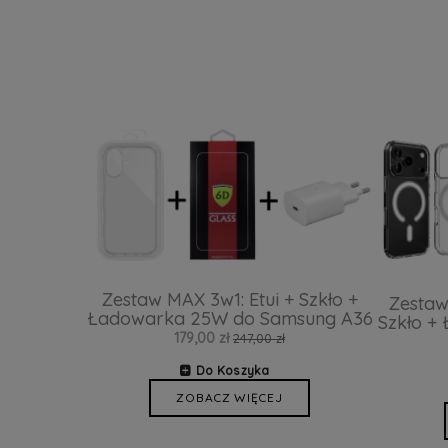
Zestaw MAX 3w1: Etui + Szkło +
Zestaw
Ładowarka 25W do Samsung A36
Szkło +
179,00 zł
247,00 zł
Do Koszyka
ZOBACZ WIĘCEJ