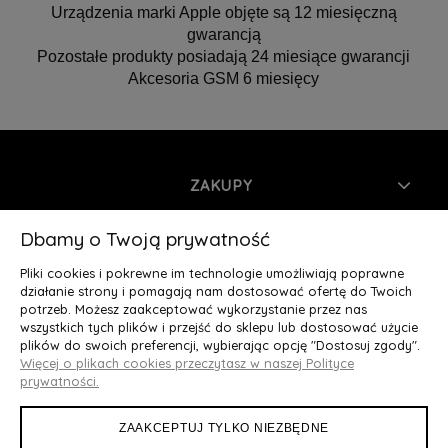
Urządzenia marki Apple objęte są 12 miesięczną
gwarancją
Pozostałe produkty posiadają 24 miesiące gwarancji
Akcesoria GSM 6 miesięcy
ZAKUPY
INFORMACJE
Dbamy o Twoją prywatność
Pliki cookies i pokrewne im technologie umożliwiają poprawne
MOJE KONTO
działanie strony i pomagają nam dostosować ofertę do Twoich
potrzeb. Możesz zaakceptować wykorzystanie przez nas
wszystkich tych plików i przejść do sklepu lub dostosować użycie
O NAS
plików do swoich preferencji, wybierając opcję "Dostosuj zgody".
Więcej o plikach cookies przeczytasz w naszej Polityce
Deluxury.pl
|| Struga 7, 90-420 Łódź, woj. łódzkie || NIP:
prywatności.
5252902064 || tel.: 666 666 950, e-mail: kontakt@deluxury.pl
ZAAKCEPTUJ TYLKO NIEZBĘDNE