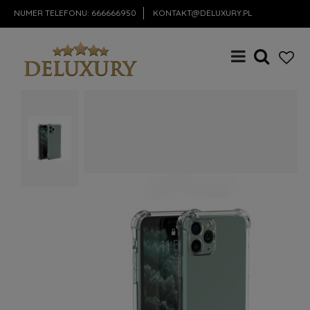
NUMER TELEFONU:
666666950
KONTAKT@DELUXURY.PL