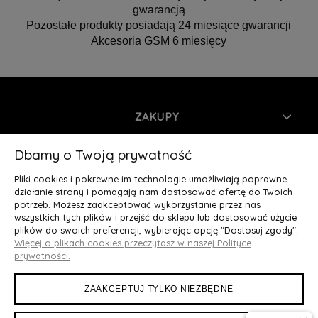
gwarancją
Pozostałe produkty posiadają 24 miesiące gwarancji
Akcesoria GSM 6 miesięcy
ZAKUPY
INFORMACJE
Dbamy o Twoją prywatność
Pliki cookies i pokrewne im technologie umożliwiają poprawne
MOJE KONTO
działanie strony i pomagają nam dostosować ofertę do Twoich
potrzeb. Możesz zaakceptować wykorzystanie przez nas
wszystkich tych plików i przejść do sklepu lub dostosować użycie
O NAS
plików do swoich preferencji, wybierając opcję "Dostosuj zgody".
Więcej o plikach cookies przeczytasz w naszej Polityce
Deluxury.pl
|| Struga 7, 90-420 Łódź, woj. łódzkie || NIP:
prywatności.
5252902064 || tel.: 666 666 950, e-mail: kontakt@deluxury.pl
ZAAKCEPTUJ TYLKO NIEZBĘDNE