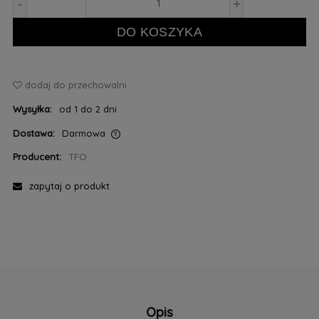
-
+
DO KOSZYKA
dodaj do przechowalni
Wysyłka:
od 1 do 2 dni
Dostawa:
Darmowa
Cena nie zawiera ewentualnych kosztów płatności
Producent:
TFO
zapytaj o produkt
Opis