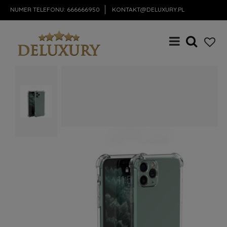
NUMER TELEFONU:
666666950
KONTAKT@DELUXURY.PL