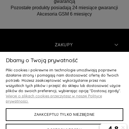
gwarancją
Pozostałe produkty posiadają 24 miesiące gwarancji
Akcesoria GSM 6 miesięcy
ZAKUPY
INFORMACJE
Dbamy o Twoją prywatność
Pliki cookies i pokrewne im technologie umożliwiają poprawne
MOJE KONTO
działanie strony i pomagają nam dostosować ofertę do Twoich
potrzeb. Możesz zaakceptować wykorzystanie przez nas
wszystkich tych plików i przejść do sklepu lub dostosować użycie
O NAS
plików do swoich preferencji, wybierając opcję "Dostosuj zgody".
Więcej o plikach cookies przeczytasz w naszej Polityce
Deluxury.pl
|| Struga 7, 90-420 Łódź, woj. łódzkie || NIP:
prywatności.
5252902064 || tel.: 666 666 950, e-mail: kontakt@deluxury.pl
ZAAKCEPTUJ TYLKO NIEZBĘDNE