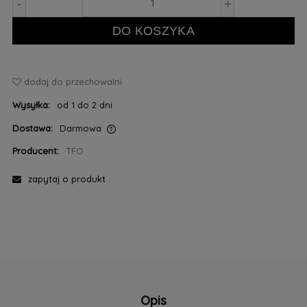
-
+
DO KOSZYKA
dodaj do przechowalni
Wysyłka:
od 1 do 2 dni
Dostawa:
Darmowa
Cena nie zawiera ewentualnych kosztów płatności
Producent:
TFO
zapytaj o produkt
Opis