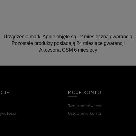
Urządzenia marki Apple objęte są 12 miesięczną gwarancją
Pozostałe produkty posiadają 24 miesiące gwarancji
Akcesoria GSM 6 miesięcy
ACJE
MOJE KONTO
Twoje zamówienia
rywatości
Ustawienia konta