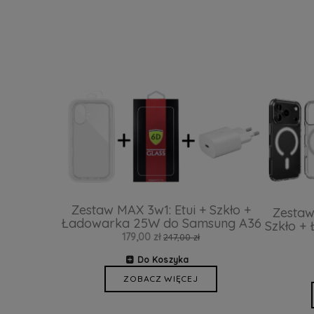
Zestaw MAX 3w1: Etui + Szkło +
Zestaw
Ładowarka 25W do Samsung A36
Szkło +
179,00 zł
247,00 zł
Do Koszyka
ZOBACZ WIĘCEJ