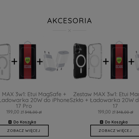
AKCESORIA
 MAX 3w1: Etui MagSafe +
Zestaw MAX 3w1: Etui Ma
 Ładowarka 20W do iPhone
Szkło + Ładowarka 20W d
17 Pro
17
199,00 zł
199,00 zł
348,00 zł
348,00 zł
Do Koszyka
Do Koszyka
ZOBACZ WIĘCEJ
ZOBACZ WIĘCEJ