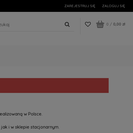
ZAREJESTRUJ SIĘ
ZALOGUJ SIĘ
0
/
0,00 zł
ealizowaną w Polsce.
jak i w sklepie stacjonarnym.