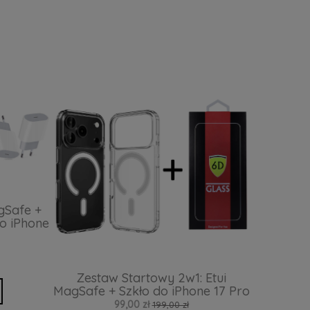
gSafe +
o iPhone
Zestaw Startowy 2w1: Etui
MagSafe + Szkło do iPhone 17 Pro
99,00 zł
199,00 zł