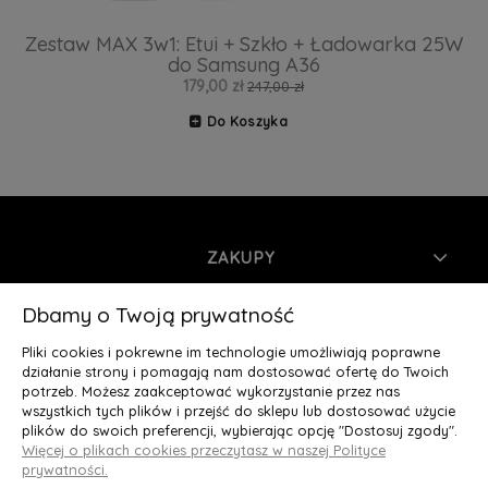
Zestaw MAX 3w1: Etui + Szkło + Ładowarka 25W
do Samsung A36
179,00 zł
247,00 zł
Do Koszyka
ZAKUPY
INFORMACJE
Dbamy o Twoją prywatność
Pliki cookies i pokrewne im technologie umożliwiają poprawne
MOJE KONTO
działanie strony i pomagają nam dostosować ofertę do Twoich
potrzeb. Możesz zaakceptować wykorzystanie przez nas
wszystkich tych plików i przejść do sklepu lub dostosować użycie
O NAS
plików do swoich preferencji, wybierając opcję "Dostosuj zgody".
Więcej o plikach cookies przeczytasz w naszej Polityce
Deluxury.pl
|| Struga 7, 90-420 Łódź, woj. łódzkie || NIP:
prywatności.
5252902064 || tel.: 666 666 950, e-mail: kontakt@deluxury.pl