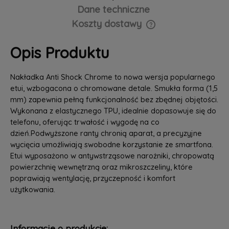
Dane techniczne
Koszty dostawy
Cena nie zawiera ewentualnych kosztów płatności
Opis Produktu
Nakładka Anti Shock Chrome to nowa wersja popularnego
etui, wzbogacona o chromowane detale. Smukła forma (1,5
mm) zapewnia pełną funkcjonalność bez zbędnej objętości.
Wykonana z elastycznego TPU, idealnie dopasowuje się do
telefonu, oferując trwałość i wygodę na co
dzień.Podwyższone ranty chronią aparat, a precyzyjne
wycięcia umożliwiają swobodne korzystanie ze smartfona.
Etui wyposażono w antywstrząsowe narożniki, chropowatą
powierzchnię wewnętrzną oraz mikroszczeliny, które
poprawiają wentylację, przyczepność i komfort
użytkowania.
Informacje o produkcie: