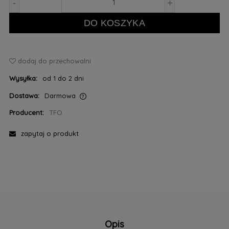
-
+
DO KOSZYKA
dodaj do przechowalni
Wysyłka:
od 1 do 2 dni
Dostawa:
Darmowa
Cena nie zawiera ewentualnych kosztów płatności
Producent:
TFO
zapytaj o produkt
Opis