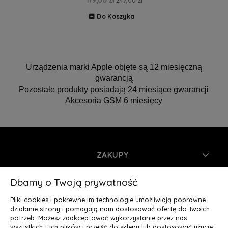
179,00 zł
247,00 zł
Do Koszyka
Urządzenia marki Apple objęte są 12 miesięczną
gwarancją
Pozostałe produkty posiadają 24 miesiące gwarancji
Akcesoria GSM 6 miesięcy
ZAKUPY
INFORMACJE
Dbamy o Twoją prywatność
Pliki cookies i pokrewne im technologie umożliwiają poprawne
MOJE KONTO
działanie strony i pomagają nam dostosować ofertę do Twoich
potrzeb. Możesz zaakceptować wykorzystanie przez nas
wszystkich tych plików i przejść do sklepu lub dostosować użycie