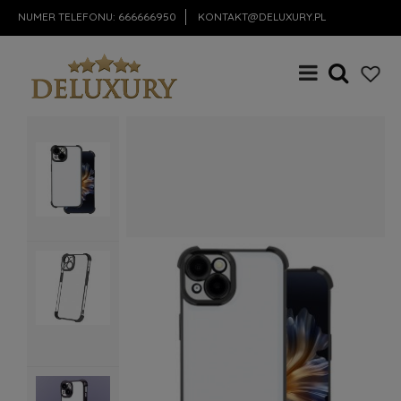
NUMER TELEFONU:
666666950
KONTAKT@DELUXURY.PL