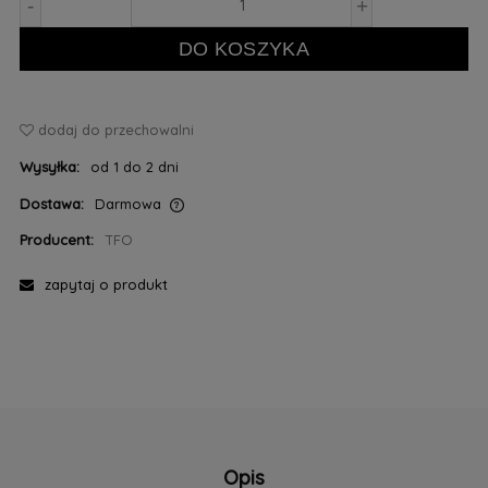
-
+
DO KOSZYKA
dodaj do przechowalni
Wysyłka:
od 1 do 2 dni
Dostawa:
Darmowa
Cena nie zawiera ewentualnych kosztów płatności
Producent:
TFO
zapytaj o produkt
Opis