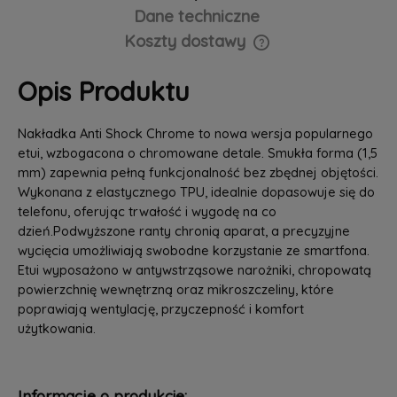
Dane techniczne
Koszty dostawy
Cena nie zawiera ewentualnych kosztów płatności
Opis Produktu
Nakładka Anti Shock Chrome to nowa wersja popularnego
etui, wzbogacona o chromowane detale. Smukła forma (1,5
mm) zapewnia pełną funkcjonalność bez zbędnej objętości.
Wykonana z elastycznego TPU, idealnie dopasowuje się do
telefonu, oferując trwałość i wygodę na co
dzień.Podwyższone ranty chronią aparat, a precyzyjne
wycięcia umożliwiają swobodne korzystanie ze smartfona.
Etui wyposażono w antywstrząsowe narożniki, chropowatą
powierzchnię wewnętrzną oraz mikroszczeliny, które
poprawiają wentylację, przyczepność i komfort
użytkowania.
Informacje o produkcie: