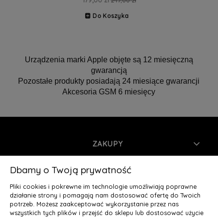
179,00 zł
247,00 zł
Do Koszyka
Urządzenia marki Apple objęte są 12 miesięczną
gwarancją
Pozostałe produkty posiadają 24 miesiące gwarancji
Akcesoria GSM 6 miesięcy
ZAKUPY
INFORMACJE
Dbamy o Twoją prywatność
Pliki cookies i pokrewne im technologie umożliwiają poprawne
MOJE KONTO
działanie strony i pomagają nam dostosować ofertę do Twoich
potrzeb. Możesz zaakceptować wykorzystanie przez nas
wszystkich tych plików i przejść do sklepu lub dostosować użycie
O NAS