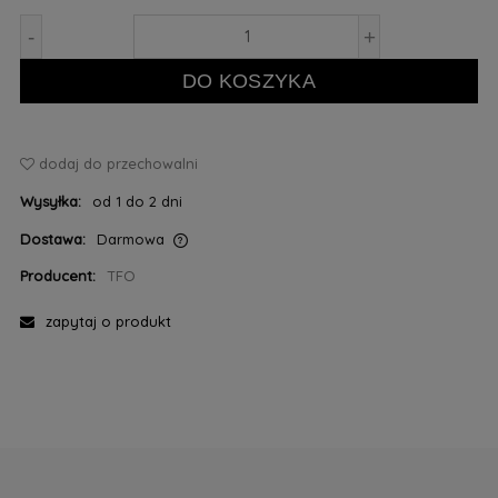
-
+
DO KOSZYKA
dodaj do przechowalni
Wysyłka:
od 1 do 2 dni
Dostawa:
Darmowa
Cena nie zawiera ewentualnych kosztów płatności
Producent:
TFO
zapytaj o produkt