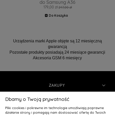
do Samsung A36
179,00 zł
247,00 zł
Do Koszyka
Urządzenia marki Apple objęte są 12 miesięczną
gwarancją
Pozostałe produkty posiadają 24 miesiące gwarancji
Akcesoria GSM 6 miesięcy
ZAKUPY
INFORMACJE
Dbamy o Twoją prywatność
Pliki cookies i pokrewne im technologie umożliwiają poprawne
MOJE KONTO
działanie strony i pomagają nam dostosować ofertę do Twoich