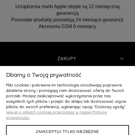
Urządzenia marki Apple objęte są 12 miesięczną
gwarancją
Pozostałe produkty posiadają 24 miesiące gwarancji
Akcesoria GSM 6 miesięcy
ZAKUPY
INFORMACJE
Dbamy o Twoją prywatność
Pliki cookies i pokrewne im technologie umożliwiają poprawne
MOJE KONTO
działanie strony i pomagają nam dostosować ofertę do Twoich
potrzeb. Możesz zaakceptować wykorzystanie przez nas
wszystkich tych plików i przejść do sklepu lub dostosować użycie
O NAS
plików do swoich preferencji, wybierając opcję "Dostosuj zgody".
Więcej o plikach cookies przeczytasz w naszej Polityce
Deluxury.pl
|| Struga 7, 90-420 Łódź, woj. łódzkie || NIP:
prywatności.
5252902064 || tel.: 666 666 950, e-mail: kontakt@deluxury.pl
ZAAKCEPTUJ TYLKO NIEZBĘDNE