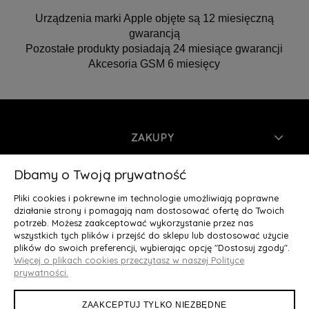
Urządzenia marki Apple objęte są 12 miesięczną
gwarancją
Pozostałe produkty posiadają 24 miesiące gwarancji
Akcesoria GSM 6 miesięcy
ZAKUPY
INFORMACJE
Dbamy o Twoją prywatność
Pliki cookies i pokrewne im technologie umożliwiają poprawne
MOJE KONTO
działanie strony i pomagają nam dostosować ofertę do Twoich
potrzeb. Możesz zaakceptować wykorzystanie przez nas
wszystkich tych plików i przejść do sklepu lub dostosować użycie
O NAS
plików do swoich preferencji, wybierając opcję "Dostosuj zgody".
Więcej o plikach cookies przeczytasz w naszej Polityce
Deluxury.pl
|| Struga 7, 90-420 Łódź, woj. łódzkie || NIP:
prywatności.
5252902064 || tel.: 666 666 950, e-mail: kontakt@deluxury.pl
ZAAKCEPTUJ TYLKO NIEZBĘDNE