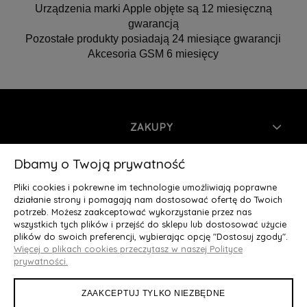
Urządzenia marki Apple objęte są 12 miesięczną
gwarancją
Pozostałe produkty posiadają 24 miesiące gwarancji
Akcesoria GSM 6 miesięcy
ZAKUPY
INFORMACJE
Dbamy o Twoją prywatność
Pliki cookies i pokrewne im technologie umożliwiają poprawne
MOJE KONTO
działanie strony i pomagają nam dostosować ofertę do Twoich
potrzeb. Możesz zaakceptować wykorzystanie przez nas
wszystkich tych plików i przejść do sklepu lub dostosować użycie
O NAS
plików do swoich preferencji, wybierając opcję "Dostosuj zgody".
Więcej o plikach cookies przeczytasz w naszej Polityce
Deluxury.pl
|| Struga 7, 90-420 Łódź, woj. łódzkie || NIP:
prywatności.
5252902064 || tel.: 666 666 950, e-mail: kontakt@deluxury.pl
ZAAKCEPTUJ TYLKO NIEZBĘDNE