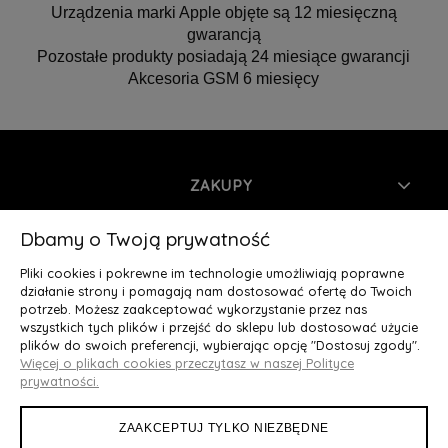
Urządzenia marki Apple objęte są 12 miesięczną
gwarancją
Pozostałe produkty posiadają 24 miesiące gwarancji
Akcesoria GSM 6 miesięcy
ZAKUPY
INFORMACJE
Dbamy o Twoją prywatność
Pliki cookies i pokrewne im technologie umożliwiają poprawne
MOJE KONTO
działanie strony i pomagają nam dostosować ofertę do Twoich
potrzeb. Możesz zaakceptować wykorzystanie przez nas
wszystkich tych plików i przejść do sklepu lub dostosować użycie
O NAS
plików do swoich preferencji, wybierając opcję "Dostosuj zgody".
Więcej o plikach cookies przeczytasz w naszej Polityce
Deluxury.pl
|| Struga 7, 90-420 Łódź, woj. łódzkie || NIP:
prywatności.
5252902064 || tel.: 666 666 950, e-mail: kontakt@deluxury.pl
ZAAKCEPTUJ TYLKO NIEZBĘDNE