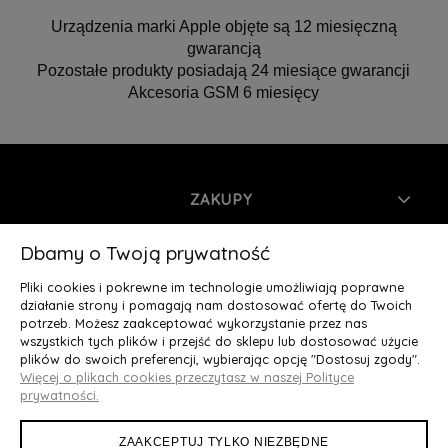
Urządzenia marki Apple objęte są 12 miesięczną
gwarancją
Pozostałe produkty posiadają 24 miesiące gwarancji
Akcesoria GSM 6 miesięcy
ZAKUPY
INFORMACJE
Dbamy o Twoją prywatność
Pliki cookies i pokrewne im technologie umożliwiają poprawne
MOJE KONTO
działanie strony i pomagają nam dostosować ofertę do Twoich
potrzeb. Możesz zaakceptować wykorzystanie przez nas
wszystkich tych plików i przejść do sklepu lub dostosować użycie
O NAS
plików do swoich preferencji, wybierając opcję "Dostosuj zgody".
Więcej o plikach cookies przeczytasz w naszej Polityce
Deluxury.pl
|| Struga 7, 90-420 Łódź, woj. łódzkie || NIP:
prywatności.
5252902064 || tel.: 666 666 950, e-mail: kontakt@deluxury.pl
ZAAKCEPTUJ TYLKO NIEZBĘDNE