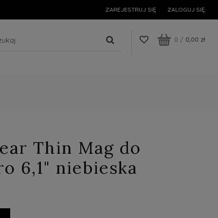
ZAREJESTRUJ SIĘ
ZALOGUJ SIĘ
0
/
0,00 zł
lear Thin Mag do
ro 6,1" niebieska