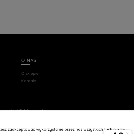
O NAS
O sklepie
Kontakt
ail: kontakt@deluxury.pl
esz zaakceptować wykorzystanie przez nas wszystkich tych plików i