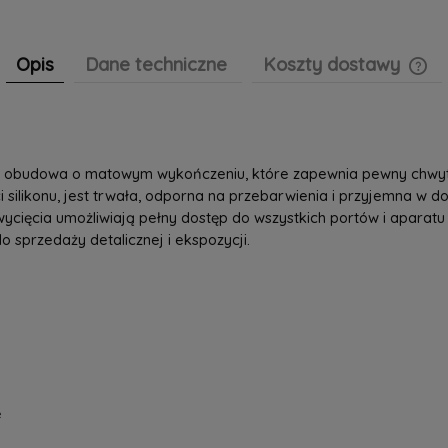
Opis
Dane techniczne
Koszty dostawy
Cen
pła
na obudowa o matowym wykończeniu, które zapewnia pewny chwyt i 
i silikonu, jest trwała, odporna na przebarwienia i przyjemna w 
ycięcia umożliwiają pełny dostęp do wszystkich portów i aparatu
o sprzedaży detalicznej i ekspozycji.
e