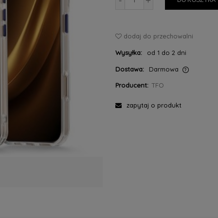
-
+
DO KOSZYKA
dodaj do przechowalni
Wysyłka:
od 1 do 2 dni
Dostawa:
Darmowa
Producent:
TFO
Cena nie zawiera ewentualnych kosztów
płatności
zapytaj o produkt