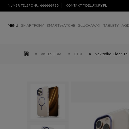
NUMER TELEFONU:
666666950
KONTAKT@DELUXURY.PL
MENU
SMARTFONY
SMARTWATCHE
SŁUCHAWKI
TABLETY
AG
AKCESORIA
OUTLET
»
»
»
AKCESORIA
ETUI
Nakładka Clear Thi