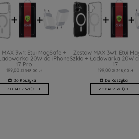
 MAX 3w1: Etui MagSafe +
Zestaw MAX 3w1: Etui Ma
 Ładowarka 20W do iPhone
Szkło + Ładowarka 20W d
17 Pro
17
199,00 zł
199,00 zł
348,00 zł
348,00 zł
Do Koszyka
Do Koszyka
ZOBACZ WIĘCEJ
ZOBACZ WIĘCEJ