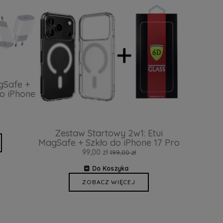
gSafe +
o iPhone
Zestaw Startowy 2w1: Etui
MagSafe + Szkło do iPhone 17 Pro
99,00 zł
199,00 zł
Do Koszyka
ZOBACZ WIĘCEJ