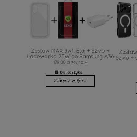
Zestaw MAX 3w1: Etui + Szkło +
Zestaw
Ładowarka 25W do Samsung A36
Szkło +
179,00 zł
247,00 zł
Do Koszyka
ZOBACZ WIĘCEJ