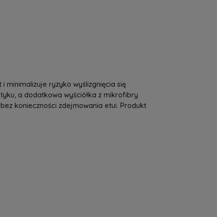
a nie zawiera ewentualnych kosztów
tności
minimalizuje ryzyko wyślizgnięcia się
dotyku, a dodatkowa wyściółka z mikrofibry
 bez konieczności zdejmowania etui. Produkt