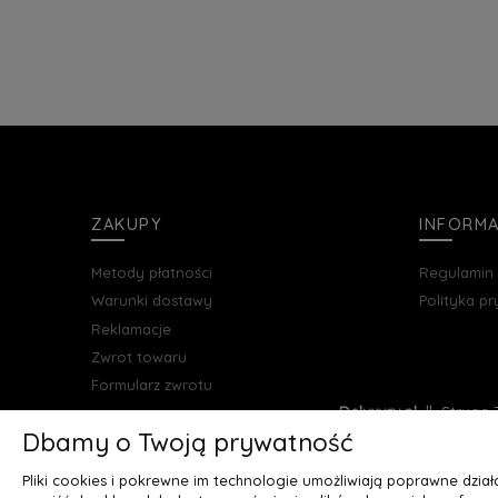
ZAKUPY
INFORM
Metody płatności
Regulamin
Warunki dostawy
Polityka p
Reklamacje
Zwrot towaru
Formularz zwrotu
Deluxury.pl
|| Struga 7
Dbamy o Twoją prywatność
Pliki cookies i pokrewne im technologie umożliwiają poprawne dzia