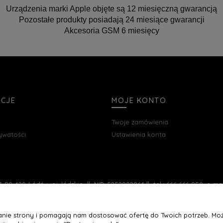
Urządzenia marki Apple objęte są 12 miesięczną gwarancją
Pozostałe produkty posiadają 24 miesiące gwarancji
Akcesoria GSM 6 miesięcy
ACJE
MOJE KONTO
Twoje zamówienia
rywatości
Ustawienia konta
, 90-420 Łódź, woj. łódzkie || NIP: 5252902064 || tel.: 666 666 950, e-m
łanie strony i pomagają nam dostosować ofertę do Twoich potrzeb. Moż