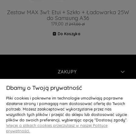
Zestaw MAX 3w1: Etui + Szkło + Ładowarka 25W
do Samsung A36
179,00 zł
247,00 zł
Do Koszyka
ZAKUPY
INFORMACJE
Dbamy o Twoją prywatność
Pliki cookies i pokrewne im technologie umożliwiają poprawne
MOJE KONTO
działanie strony i pomagają nam dostosować ofertę do Twoich
potrzeb. Możesz zaakceptować wykorzystanie przez nas
wszystkich tych plików i przejść do sklepu lub dostosować użycie
O NAS
plików do swoich preferencji, wybierając opcję "Dostosuj zgody".
Więcej o plikach cookies przeczytasz w naszej Polityce
Deluxury.pl
|| Struga 7, 90-420 Łódź, woj. łódzkie || NIP:
prywatności.
5252902064 || tel.: 666 666 950, e-mail: kontakt@deluxury.pl