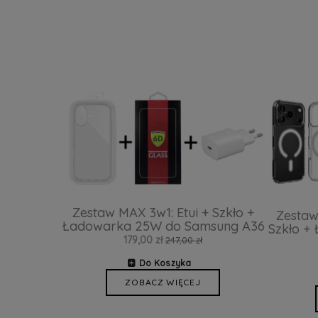
Zestaw MAX 3w1: Etui + Szkło +
Zestaw
Ładowarka 25W do Samsung A36
Szkło +
179,00 zł
247,00 zł
Do Koszyka
ZOBACZ WIĘCEJ