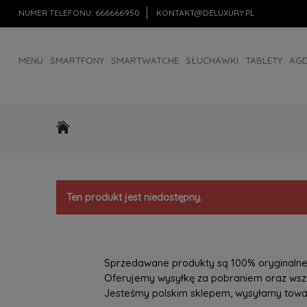
NUMER TELEFONU:
666666950
KONTAKT@DELUXURY.PL
MENU
SMARTFONY
SMARTWATCHE
SŁUCHAWKI
TABLETY
AG
AKCESORIA
OUTLET
Ten produkt jest niedostępny.
Sprzedawane produkty są 100% oryginalne, 
Oferujemy wysyłkę za pobraniem oraz wszys
Jesteśmy polskim sklepem, wysyłamy towary 