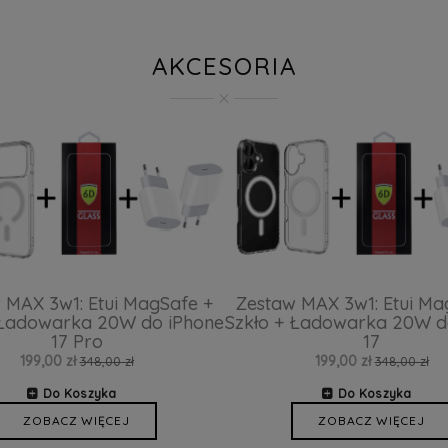
AKCESORIA
 MAX 3w1: Etui MagSafe +
Zestaw MAX 3w1: Etui Ma
 Ładowarka 20W do iPhone
Szkło + Ładowarka 20W d
17 Pro
17
199,00 zł
199,00 zł
348,00 zł
348,00 zł
Do Koszyka
Do Koszyka
ZOBACZ WIĘCEJ
ZOBACZ WIĘCEJ