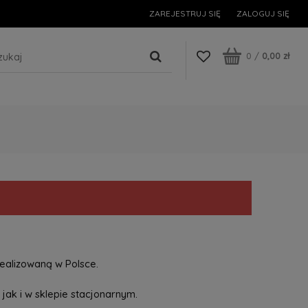
ZAREJESTRUJ SIĘ
ZALOGUJ SIĘ
0
/
0,00 zł
ealizowaną w Polsce.
jak i w sklepie stacjonarnym.