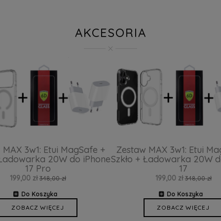
AKCESORIA
 MAX 3w1: Etui MagSafe +
Zestaw MAX 3w1: Etui Ma
 Ładowarka 20W do iPhone
Szkło + Ładowarka 20W d
17 Pro
17
199,00 zł
199,00 zł
348,00 zł
348,00 zł
Do Koszyka
Do Koszyka
ZOBACZ WIĘCEJ
ZOBACZ WIĘCEJ