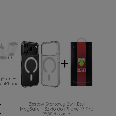
gSafe +
o iPhone
Zestaw Startowy 2w1: Etui
MagSafe + Szkło do iPhone 17 Pro
99,00 zł
199,00 zł