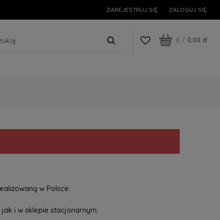
ZAREJESTRUJ SIĘ
ZALOGUJ SIĘ
0
/
0,00 zł
ealizowaną w Polsce.
jak i w sklepie stacjonarnym.