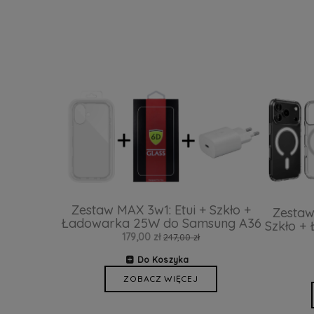
Zestaw MAX 3w1: Etui + Szkło +
Zestaw
Ładowarka 25W do Samsung A36
Szkło +
179,00 zł
247,00 zł
Do Koszyka
ZOBACZ WIĘCEJ