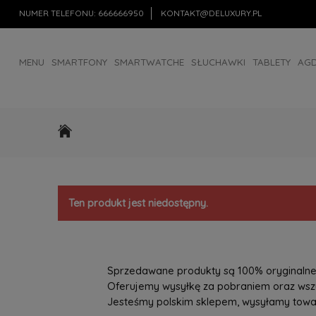
NUMER TELEFONU:
666666950
KONTAKT@DELUXURY.PL
MENU
SMARTFONY
SMARTWATCHE
SŁUCHAWKI
TABLETY
AG
AKCESORIA
OUTLET
Ten produkt jest niedostępny.
Sprzedawane produkty są 100% oryginalne, 
Oferujemy wysyłkę za pobraniem oraz wszys
Jesteśmy polskim sklepem, wysyłamy towary 