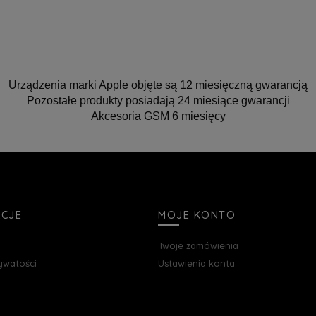
Urządzenia marki Apple objęte są 12 miesięczną gwarancją
Pozostałe produkty posiadają 24 miesiące gwarancji
Akcesoria GSM 6 miesięcy
ACJE
MOJE KONTO
Twoje zamówienia
rywatości
Ustawienia konta