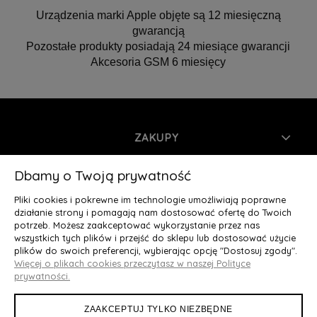
Urządzenia marki Apple objęte są 12 miesięczną
gwarancją
Pozostałe produkty posiadają 24 miesiące gwarancji
Akcesoria GSM 6 miesięcy
ZAKUPY
INFORMACJE
Dbamy o Twoją prywatność
Pliki cookies i pokrewne im technologie umożliwiają poprawne
MOJE KONTO
działanie strony i pomagają nam dostosować ofertę do Twoich
potrzeb. Możesz zaakceptować wykorzystanie przez nas
wszystkich tych plików i przejść do sklepu lub dostosować użycie
O NAS
plików do swoich preferencji, wybierając opcję "Dostosuj zgody".
Więcej o plikach cookies przeczytasz w naszej Polityce
Deluxury.pl
|| Struga 7, 90-420 Łódź, woj. łódzkie || NIP:
prywatności.
5252902064 || tel.: 666 666 950, e-mail: kontakt@deluxury.pl
ZAAKCEPTUJ TYLKO NIEZBĘDNE