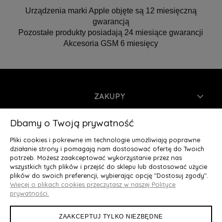
Urządzenia marki Apple objęte są 12 miesięczną
gwarancją
Pozostałe produkty posiadają 24 miesiące gwarancji
Akcesoria GSM 6 miesięcy
ZAKUPY
INFORMACJE
Dbamy o Twoją prywatność
Pliki cookies i pokrewne im technologie umożliwiają poprawne
MOJE KONTO
działanie strony i pomagają nam dostosować ofertę do Twoich
potrzeb. Możesz zaakceptować wykorzystanie przez nas
wszystkich tych plików i przejść do sklepu lub dostosować użycie
O NAS
plików do swoich preferencji, wybierając opcję "Dostosuj zgody".
Więcej o plikach cookies przeczytasz w naszej Polityce
Deluxury.pl
|| Struga 7, 90-420 Łódź, woj. łódzkie || NIP:
prywatności.
5252902064 || tel.: 666 666 950, e-mail: kontakt@deluxury.pl
ZAAKCEPTUJ TYLKO NIEZBĘDNE