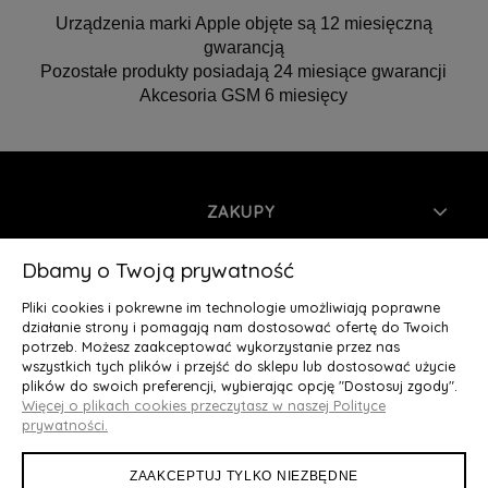
Urządzenia marki Apple objęte są 12 miesięczną
gwarancją
Pozostałe produkty posiadają 24 miesiące gwarancji
Akcesoria GSM 6 miesięcy
ZAKUPY
INFORMACJE
Dbamy o Twoją prywatność
Pliki cookies i pokrewne im technologie umożliwiają poprawne
MOJE KONTO
działanie strony i pomagają nam dostosować ofertę do Twoich
potrzeb. Możesz zaakceptować wykorzystanie przez nas
wszystkich tych plików i przejść do sklepu lub dostosować użycie
O NAS
plików do swoich preferencji, wybierając opcję "Dostosuj zgody".
Więcej o plikach cookies przeczytasz w naszej Polityce
Deluxury.pl
|| Struga 7, 90-420 Łódź, woj. łódzkie || NIP:
prywatności.
5252902064 || tel.: 666 666 950, e-mail: kontakt@deluxury.pl
ZAAKCEPTUJ TYLKO NIEZBĘDNE