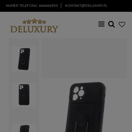
NUMER TELEFONU:
666666950
KONTAKT@DELUXURY.PL