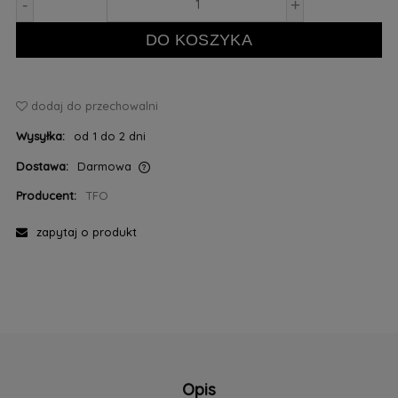
-
+
DO KOSZYKA
dodaj do przechowalni
Wysyłka:
od 1 do 2 dni
Dostawa:
Darmowa
Cena nie zawiera ewentualnych kosztów płatności
Producent:
TFO
zapytaj o produkt
Opis