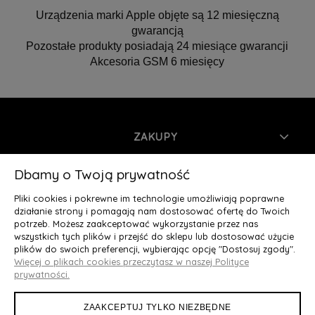
Urządzenia marki Apple objęte są 12 miesięczną
gwarancją
Pozostałe produkty posiadają 24 miesiące gwarancji
Akcesoria GSM 6 miesięcy
ZAKUPY
INFORMACJE
Dbamy o Twoją prywatność
Pliki cookies i pokrewne im technologie umożliwiają poprawne
MOJE KONTO
działanie strony i pomagają nam dostosować ofertę do Twoich
potrzeb. Możesz zaakceptować wykorzystanie przez nas
wszystkich tych plików i przejść do sklepu lub dostosować użycie
O NAS
plików do swoich preferencji, wybierając opcję "Dostosuj zgody".
Więcej o plikach cookies przeczytasz w naszej Polityce
Deluxury.pl
|| Struga 7, 90-420 Łódź, woj. łódzkie || NIP:
prywatności.
5252902064 || tel.: 666 666 950, e-mail: kontakt@deluxury.pl
ZAAKCEPTUJ TYLKO NIEZBĘDNE