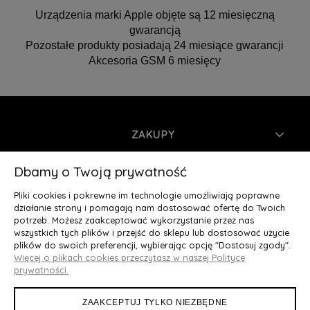
Urządzenia marki Apple objęte są 12 miesięczną
gwarancją
Pozostałe produkty posiadają 24 miesiące gwarancji
Akcesoria GSM 6 miesięcy
ZAKUPY
INFORMACJE
Dbamy o Twoją prywatność
Pliki cookies i pokrewne im technologie umożliwiają poprawne
MOJE KONTO
działanie strony i pomagają nam dostosować ofertę do Twoich
potrzeb. Możesz zaakceptować wykorzystanie przez nas
wszystkich tych plików i przejść do sklepu lub dostosować użycie
O NAS
plików do swoich preferencji, wybierając opcję "Dostosuj zgody".
Więcej o plikach cookies przeczytasz w naszej Polityce
Deluxury.pl
|| Struga 7, 90-420 Łódź, woj. łódzkie || NIP:
prywatności.
5252902064 || tel.: 666 666 950, e-mail: kontakt@deluxury.pl
ZAAKCEPTUJ TYLKO NIEZBĘDNE