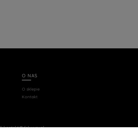
O NAS
O sklepie
Kontakt
ail: kontakt@deluxury.pl