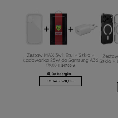
Zestaw MAX 3w1: Etui + Szkło +
Zestaw
Ładowarka 25W do Samsung A36
Szkło +
179,00 zł
247,00 zł
Do Koszyka
ZOBACZ WIĘCEJ