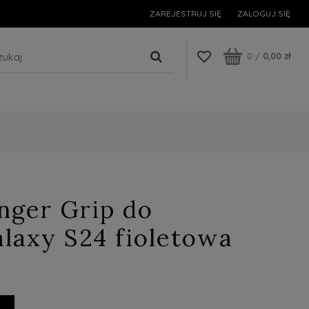
ZAREJESTRUJ SIĘ
ZALOGUJ SIĘ
0
/
0,00 zł
nger Grip do
laxy S24 fioletowa