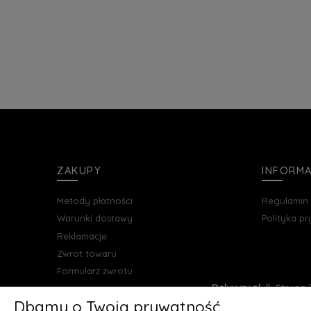
ZAKUPY
INFORM
Metody płatności
Regulamin
Warunki dostawy
Polityka p
Reklamacje
Zwrot towaru
Formularz zwrotu
Deluxury.pl
|| Struga 7
Dbamy o Twoją prywatność