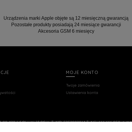
Urządzenia marki Apple objęte są 12 miesięczną gwarancją
Pozostałe produkty posiadają 24 miesiące gwarancji
Akcesoria GSM 6 miesięcy
ACJE
MOJE KONTO
Twoje zamówienia
rywatości
Ustawienia konta
, 90-420 Łódź, woj. łódzkie || NIP: 5252902064 || tel.: 666 666 950, e-m