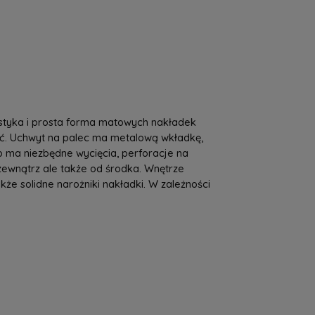
a nie zawiera ewentualnych kosztów
tności
ystyka i prosta forma matowych nakładek
ść. Uchwyt na palec ma metalową wkładkę,
 ma niezbędne wycięcia, perforacje na
 zewnątrz ale także od środka. Wnętrze
e solidne narożniki nakładki. W zależności