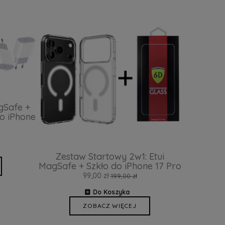
gSafe +
o iPhone
Zestaw Startowy 2w1: Etui
MagSafe + Szkło do iPhone 17 Pro
99,00 zł
199,00 zł
Do Koszyka
ZOBACZ WIĘCEJ