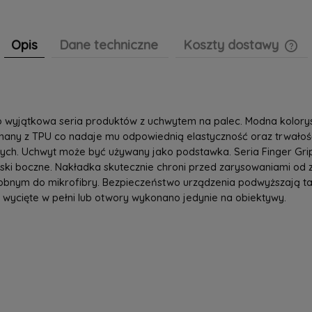
Opis
Dane techniczne
Koszty dostawy
Cen
pła
 to wyjątkowa seria produktów z uchwytem na palec. Modna kolor
konany z TPU co nadaje mu odpowiednią elastyczność oraz trwało
ch. Uchwyt może być używany jako podstawka. Seria Finger Grip
ciski boczne. Nakładka skutecznie chroni przed zarysowaniami od
obnym do mikrofibry. Bezpieczeństwo urządzenia podwyższają takż
 wycięte w pełni lub otwory wykonano jedynie na obiektywy.