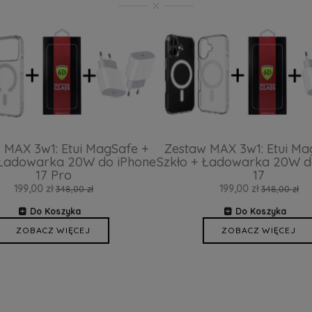
 MAX 3w1: Etui MagSafe +
Zestaw MAX 3w1: Etui Ma
 Ładowarka 20W do iPhone
Szkło + Ładowarka 20W d
17 Pro
17
199,00 zł
199,00 zł
348,00 zł
348,00 zł
Do Koszyka
Do Koszyka
ZOBACZ WIĘCEJ
ZOBACZ WIĘCEJ