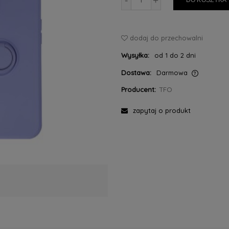
-
+
DO KOSZYKA
dodaj do przechowalni
Wysyłka:
od 1 do 2 dni
Dostawa:
Darmowa
Producent:
TFO
Cena nie zawiera ewentualnych kosztów
płatności
zapytaj o produkt