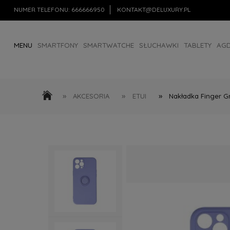
NUMER TELEFONU:
666666950
KONTAKT@DELUXURY.PL
MENU
SMARTFONY
SMARTWATCHE
SŁUCHAWKI
TABLETY
AG
AKCESORIA
OUTLET
»
»
»
AKCESORIA
ETUI
Nakładka Finger G