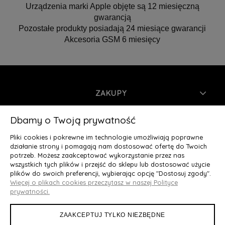
Urządzenia marki Apple objęte są 12 miesięczną
gwarancją
Pozostałe produkty posiadają 24 miesiące gwarancji
Akcesoria GSM 6 miesięcy
ZAKUPY
INFORMACJE
Dbamy o Twoją prywatność
Pliki cookies i pokrewne im technologie umożliwiają poprawne
MOJE KONTO
działanie strony i pomagają nam dostosować ofertę do Twoich
potrzeb. Możesz zaakceptować wykorzystanie przez nas
wszystkich tych plików i przejść do sklepu lub dostosować użycie
O NAS
plików do swoich preferencji, wybierając opcję "Dostosuj zgody".
Więcej o plikach cookies przeczytasz w naszej Polityce
Deluxury.pl
|| Struga 7, 90-420 Łódź, woj. łódzkie || NIP:
prywatności.
5252902064 || tel.: 666 666 950, e-mail: kontakt@deluxury.pl
ZAAKCEPTUJ TYLKO NIEZBĘDNE