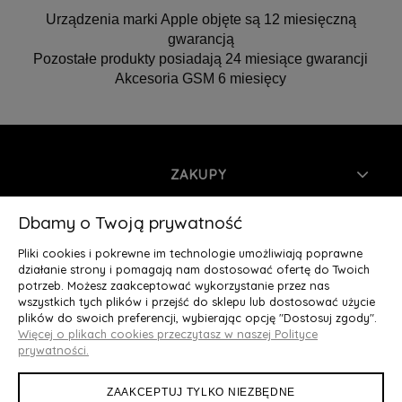
Urządzenia marki Apple objęte są 12 miesięczną
gwarancją
Pozostałe produkty posiadają 24 miesiące gwarancji
Akcesoria GSM 6 miesięcy
ZAKUPY
INFORMACJE
Dbamy o Twoją prywatność
Pliki cookies i pokrewne im technologie umożliwiają poprawne
MOJE KONTO
działanie strony i pomagają nam dostosować ofertę do Twoich
potrzeb. Możesz zaakceptować wykorzystanie przez nas
wszystkich tych plików i przejść do sklepu lub dostosować użycie
O NAS
plików do swoich preferencji, wybierając opcję "Dostosuj zgody".
Więcej o plikach cookies przeczytasz w naszej Polityce
Deluxury.pl
|| Struga 7, 90-420 Łódź, woj. łódzkie || NIP:
prywatności.
5252902064 || tel.: 666 666 950, e-mail: kontakt@deluxury.pl
ZAAKCEPTUJ TYLKO NIEZBĘDNE