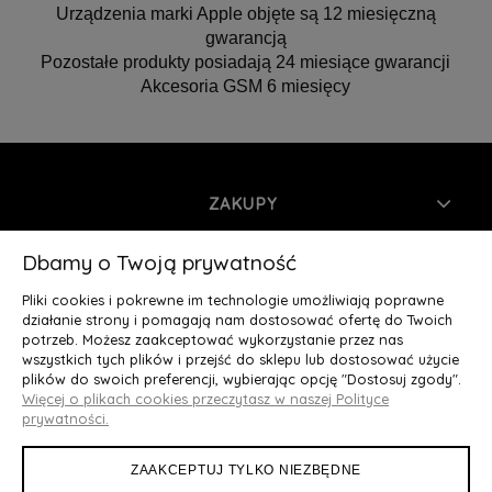
Urządzenia marki Apple objęte są 12 miesięczną
gwarancją
Pozostałe produkty posiadają 24 miesiące gwarancji
Akcesoria GSM 6 miesięcy
ZAKUPY
INFORMACJE
Dbamy o Twoją prywatność
Pliki cookies i pokrewne im technologie umożliwiają poprawne
MOJE KONTO
działanie strony i pomagają nam dostosować ofertę do Twoich
potrzeb. Możesz zaakceptować wykorzystanie przez nas
wszystkich tych plików i przejść do sklepu lub dostosować użycie
O NAS
plików do swoich preferencji, wybierając opcję "Dostosuj zgody".
Więcej o plikach cookies przeczytasz w naszej Polityce
Deluxury.pl
|| Struga 7, 90-420 Łódź, woj. łódzkie || NIP:
prywatności.
5252902064 || tel.: 666 666 950, e-mail: kontakt@deluxury.pl
ZAAKCEPTUJ TYLKO NIEZBĘDNE