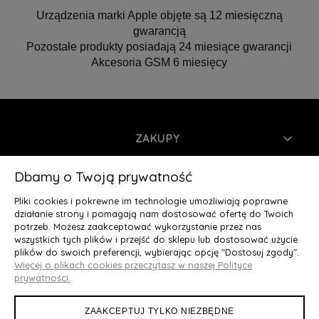
Urządzenia marki Apple objęte są 12 miesięczną
gwarancją
Pozostałe produkty posiadają 24 miesiące gwarancji
Akcesoria GSM 6 miesięcy
ZAKUPY
INFORMACJE
Dbamy o Twoją prywatność
Pliki cookies i pokrewne im technologie umożliwiają poprawne
MOJE KONTO
działanie strony i pomagają nam dostosować ofertę do Twoich
potrzeb. Możesz zaakceptować wykorzystanie przez nas
wszystkich tych plików i przejść do sklepu lub dostosować użycie
O NAS
plików do swoich preferencji, wybierając opcję "Dostosuj zgody".
Więcej o plikach cookies przeczytasz w naszej Polityce
Deluxury.pl
|| Struga 7, 90-420 Łódź, woj. łódzkie || NIP:
prywatności.
5252902064 || tel.: 666 666 950, e-mail: kontakt@deluxury.pl
ZAAKCEPTUJ TYLKO NIEZBĘDNE