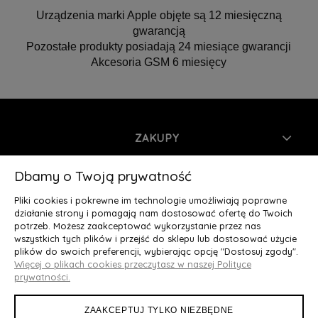
Urządzenia marki Apple objęte są 12 miesięczną
gwarancją
Pozostałe produkty posiadają 24 miesiące gwarancji
Akcesoria GSM 6 miesięcy
ZAKUPY
INFORMACJE
Dbamy o Twoją prywatność
Pliki cookies i pokrewne im technologie umożliwiają poprawne
MOJE KONTO
działanie strony i pomagają nam dostosować ofertę do Twoich
potrzeb. Możesz zaakceptować wykorzystanie przez nas
wszystkich tych plików i przejść do sklepu lub dostosować użycie
O NAS
plików do swoich preferencji, wybierając opcję "Dostosuj zgody".
Więcej o plikach cookies przeczytasz w naszej Polityce
Deluxury.pl
|| Struga 7, 90-420 Łódź, woj. łódzkie || NIP:
prywatności.
5252902064 || tel.: 666 666 950, e-mail: kontakt@deluxury.pl
ZAAKCEPTUJ TYLKO NIEZBĘDNE