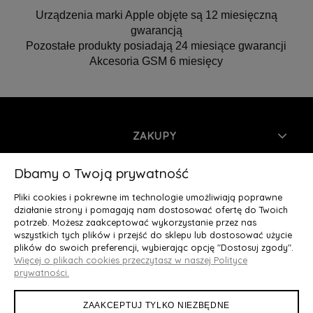
Urządzenia marki Apple objęte są 12 miesięczną
gwarancją
Pozostałe produkty posiadają 24 miesiące gwarancji
Akcesoria GSM 6 miesięcy
ZAKUPY
INFORMACJE
Dbamy o Twoją prywatność
Pliki cookies i pokrewne im technologie umożliwiają poprawne
MOJE KONTO
działanie strony i pomagają nam dostosować ofertę do Twoich
potrzeb. Możesz zaakceptować wykorzystanie przez nas
wszystkich tych plików i przejść do sklepu lub dostosować użycie
O NAS
plików do swoich preferencji, wybierając opcję "Dostosuj zgody".
Więcej o plikach cookies przeczytasz w naszej Polityce
Deluxury.pl
|| Struga 7, 90-420 Łódź, woj. łódzkie || NIP:
prywatności.
5252902064 || tel.: 666 666 950, e-mail: kontakt@deluxury.pl
ZAAKCEPTUJ TYLKO NIEZBĘDNE