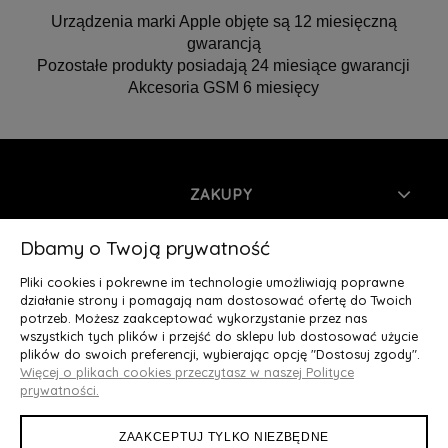
Urządzenia marki Apple objęte są 12 miesięczną
gwarancją
Pozostałe produkty posiadają 24 miesiące gwarancji
Akcesoria GSM 6 miesięcy
ZAKUPY
INFORMACJE
Dbamy o Twoją prywatność
Pliki cookies i pokrewne im technologie umożliwiają poprawne
MOJE KONTO
działanie strony i pomagają nam dostosować ofertę do Twoich
potrzeb. Możesz zaakceptować wykorzystanie przez nas
wszystkich tych plików i przejść do sklepu lub dostosować użycie
O NAS
plików do swoich preferencji, wybierając opcję "Dostosuj zgody".
Więcej o plikach cookies przeczytasz w naszej Polityce
Deluxury.pl
|| Struga 7, 90-420 Łódź, woj. łódzkie || NIP:
prywatności.
5252902064 || tel.: 666 666 950, e-mail: kontakt@deluxury.pl
ZAAKCEPTUJ TYLKO NIEZBĘDNE