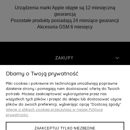
Urządzenia marki Apple objęte są 12 miesięczną
gwarancją
Pozostałe produkty posiadają 24 miesiące gwarancji
Akcesoria GSM 6 miesięcy
ZAKUPY
INFORMACJE
Dbamy o Twoją prywatność
Pliki cookies i pokrewne im technologie umożliwiają poprawne
MOJE KONTO
działanie strony i pomagają nam dostosować ofertę do Twoich
potrzeb. Możesz zaakceptować wykorzystanie przez nas
wszystkich tych plików i przejść do sklepu lub dostosować użycie
O NAS
plików do swoich preferencji, wybierając opcję "Dostosuj zgody".
Więcej o plikach cookies przeczytasz w naszej Polityce
Deluxury.pl
|| Struga 7, 90-420 Łódź, woj. łódzkie || NIP:
prywatności.
5252902064 || tel.: 666 666 950, e-mail: kontakt@deluxury.pl
ZAAKCEPTUJ TYLKO NIEZBĘDNE