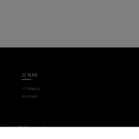
O NAS
O sklepie
Kontakt
ail: kontakt@deluxury.pl