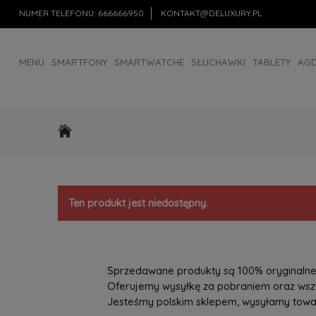
NUMER TELEFONU:
666666950
KONTAKT@DELUXURY.PL
MENU
SMARTFONY
SMARTWATCHE
SŁUCHAWKI
TABLETY
AG
AKCESORIA
OUTLET
Ten produkt jest niedostępny.
Sprzedawane produkty są 100% oryginalne, 
Oferujemy wysyłkę za pobraniem oraz wszys
Jesteśmy polskim sklepem, wysyłamy towary 