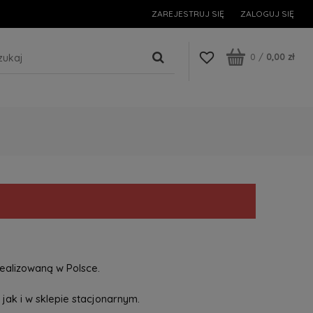
ZAREJESTRUJ SIĘ
ZALOGUJ SIĘ
0
/
0,00 zł
ealizowaną w Polsce.
jak i w sklepie stacjonarnym.