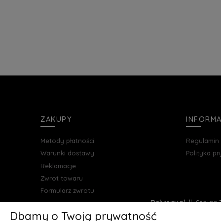
ZAKUPY
INFORM
Metody płatności
Regulamin
Warunki dostawy
Polityka p
Reklamacje
Zwrot towaru
Formularz zwrotu
Deluxury.pl
|| Struga 7
Dbamy o Twoją prywatność