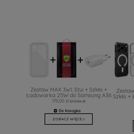
Zestaw MAX 3w1: Etui + Szkło +
Zestaw
Ładowarka 25W do Samsung A36
Szkło +
179,00 zł
247,00 zł
Do Koszyka
ZOBACZ WIĘCEJ