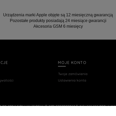
Urządzenia marki Apple objęte są 12 miesięczną gwarancją
Pozostałe produkty posiadają 24 miesiące gwarancji
Akcesoria GSM 6 miesięcy
ACJE
MOJE KONTO
Twoje zamówienia
rywatości
Ustawienia konta
, 90-420 Łódź, woj. łódzkie || NIP: 5252902064 || tel.: 666 666 950, e-m