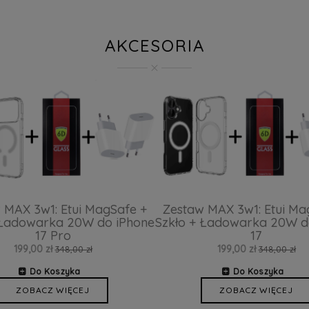
AKCESORIA
 MAX 3w1: Etui MagSafe +
Zestaw MAX 3w1: Etui Ma
 Ładowarka 20W do iPhone
Szkło + Ładowarka 20W d
17 Pro
17
199,00 zł
199,00 zł
348,00 zł
348,00 zł
Do Koszyka
Do Koszyka
ZOBACZ WIĘCEJ
ZOBACZ WIĘCEJ