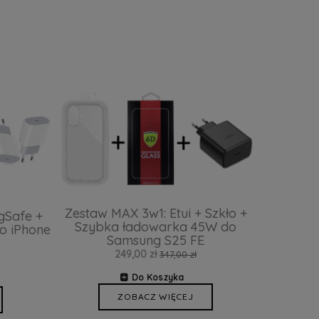
Zestaw MAX 3w1: Etui + Szkło +
gSafe +
Szybka ładowarka 45W do
o iPhone
Samsung S25 FE
249,00 zł
347,00 zł
Do Koszyka
ZOBACZ WIĘCEJ