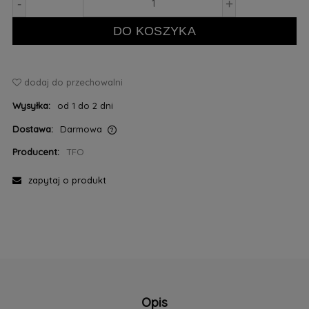
-
+
DO KOSZYKA
dodaj do przechowalni
Wysyłka:
od 1 do 2 dni
Dostawa:
Darmowa
Cena nie zawiera ewentualnych kosztów płatności
Producent:
TFO
zapytaj o produkt
Opis