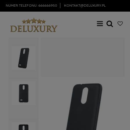
NUMER TELEFONU:
666666950
KONTAKT@DELUXURY.PL