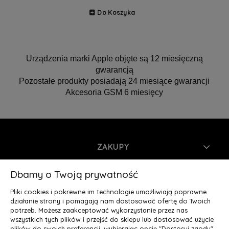
Do Koszyka
Urządzenia marki Apple objęte są 12 miesięczną
gwarancją
Pozostałe produkty posiadają 24 miesiące gwarancji
Akcesoria GSM 6 miesięcy
ZAKUPY
INFORMACJE
Dbamy o Twoją prywatność
Pliki cookies i pokrewne im technologie umożliwiają poprawne
MOJE KONTO
działanie strony i pomagają nam dostosować ofertę do Twoich
potrzeb. Możesz zaakceptować wykorzystanie przez nas
wszystkich tych plików i przejść do sklepu lub dostosować użycie
O NAS
plików do swoich preferencji, wybierając opcję "Dostosuj zgody".