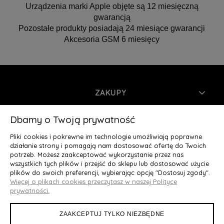
Urządzenia marki Apple objęte są 12 miesięczną
gwarancją
Pozostałe produkty posiadają 24 miesiące gwarancji
Akcesoria GSM 6 miesięcy
ZAKUPY
INFORMACJE
Dbamy o Twoją prywatność
Pliki cookies i pokrewne im technologie umożliwiają poprawne
MOJE KONTO
działanie strony i pomagają nam dostosować ofertę do Twoich
potrzeb. Możesz zaakceptować wykorzystanie przez nas
wszystkich tych plików i przejść do sklepu lub dostosować użycie
O NAS
plików do swoich preferencji, wybierając opcję "Dostosuj zgody".
Więcej o plikach cookies przeczytasz w naszej Polityce
Deluxury.pl
|| Struga 7, 90-420 Łódź, woj. łódzkie || NIP:
prywatności.
5252902064 || tel.: 666 666 950, e-mail: kontakt@deluxury.pl
ZAAKCEPTUJ TYLKO NIEZBĘDNE