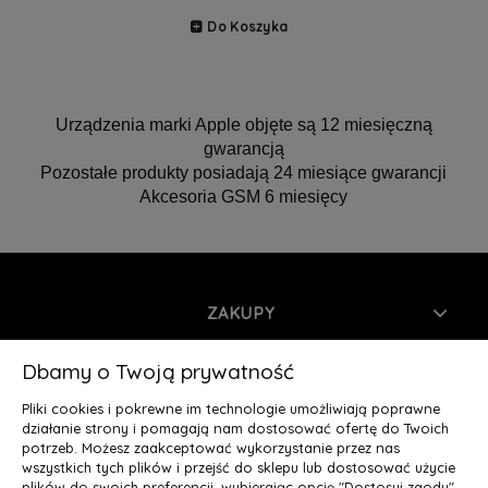
Do Koszyka
Urządzenia marki Apple objęte są 12 miesięczną
gwarancją
Pozostałe produkty posiadają 24 miesiące gwarancji
Akcesoria GSM 6 miesięcy
ZAKUPY
INFORMACJE
Dbamy o Twoją prywatność
Pliki cookies i pokrewne im technologie umożliwiają poprawne
MOJE KONTO
działanie strony i pomagają nam dostosować ofertę do Twoich
potrzeb. Możesz zaakceptować wykorzystanie przez nas
wszystkich tych plików i przejść do sklepu lub dostosować użycie
O NAS
plików do swoich preferencji, wybierając opcję "Dostosuj zgody".