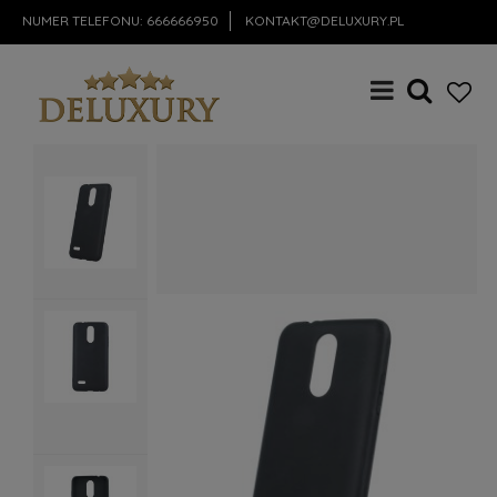
NUMER TELEFONU:
666666950
KONTAKT@DELUXURY.PL