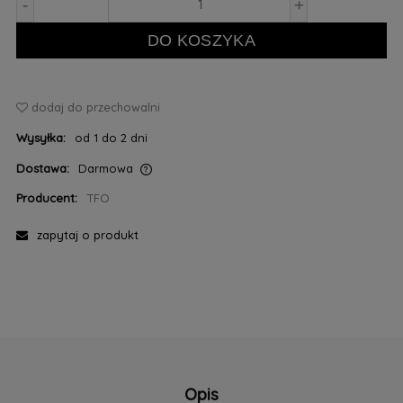
-
+
DO KOSZYKA
dodaj do przechowalni
Wysyłka:
od 1 do 2 dni
Dostawa:
Darmowa
Cena nie zawiera ewentualnych kosztów płatności
Producent:
TFO
zapytaj o produkt
Opis