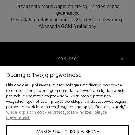
Urządzenia marki Apple objęte są 12 miesięczną
gwarancją
Pozostałe produkty posiadają 24 miesiące gwarancji
Akcesoria GSM 6 miesięcy
ZAKUPY
INFORMACJE
Dbamy o Twoją prywatność
Pliki cookies i pokrewne im technologie umożliwiają poprawne
MOJE KONTO
działanie strony i pomagają nam dostosować ofertę do Twoich
potrzeb. Możesz zaakceptować wykorzystanie przez nas
wszystkich tych plików i przejść do sklepu lub dostosować użycie
O NAS
plików do swoich preferencji, wybierając opcję "Dostosuj zgody".
Więcej o plikach cookies przeczytasz w naszej Polityce
Deluxury.pl
|| Struga 7, 90-420 Łódź, woj. łódzkie || NIP:
prywatności.
5252902064 || tel.: 666 666 950, e-mail: kontakt@deluxury.pl
ZAAKCEPTUJ TYLKO NIEZBĘDNE