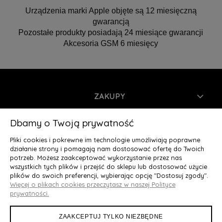
Urządzenia marki Apple objęte są 12 miesięczną
gwarancją
Pozostałe produkty posiadają 24 miesiące gwarancji
Akcesoria GSM 6 miesięcy
ZAKUPY
INFORMACJE
Dbamy o Twoją prywatność
Pliki cookies i pokrewne im technologie umożliwiają poprawne
MOJE KONTO
działanie strony i pomagają nam dostosować ofertę do Twoich
potrzeb. Możesz zaakceptować wykorzystanie przez nas
wszystkich tych plików i przejść do sklepu lub dostosować użycie
O NAS
plików do swoich preferencji, wybierając opcję "Dostosuj zgody".
Więcej o plikach cookies przeczytasz w naszej Polityce
Deluxury.pl
|| Struga 7, 90-420 Łódź, woj. łódzkie || NIP:
prywatności.
5252902064 || tel.: 666 666 950, e-mail: kontakt@deluxury.pl
ZAAKCEPTUJ TYLKO NIEZBĘDNE