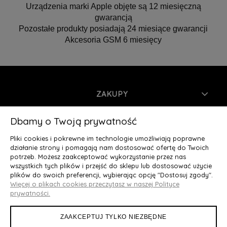
Urządzenia marki Apple objęte są 12 miesięczną
gwarancją
Pozostałe produkty posiadają 24 miesiące gwarancji
Akcesoria GSM 6 miesięcy
ZAKUPY
INFORMACJE
Dbamy o Twoją prywatność
Pliki cookies i pokrewne im technologie umożliwiają poprawne
MOJE KONTO
działanie strony i pomagają nam dostosować ofertę do Twoich
potrzeb. Możesz zaakceptować wykorzystanie przez nas
wszystkich tych plików i przejść do sklepu lub dostosować użycie
O NAS
plików do swoich preferencji, wybierając opcję "Dostosuj zgody".
Więcej o plikach cookies przeczytasz w naszej Polityce
Deluxury.pl
|| Struga 7, 90-420 Łódź, woj. łódzkie || NIP:
prywatności.
5252902064 || tel.: 666 666 950, e-mail: kontakt@deluxury.pl
ZAAKCEPTUJ TYLKO NIEZBĘDNE