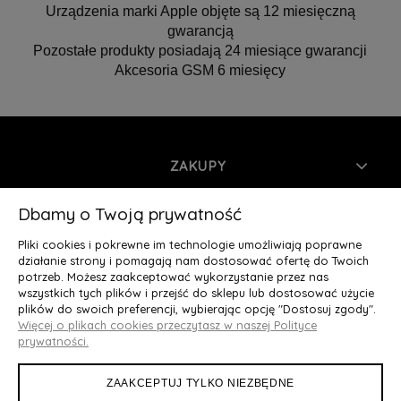
Urządzenia marki Apple objęte są 12 miesięczną
gwarancją
Pozostałe produkty posiadają 24 miesiące gwarancji
Akcesoria GSM 6 miesięcy
ZAKUPY
INFORMACJE
Dbamy o Twoją prywatność
Pliki cookies i pokrewne im technologie umożliwiają poprawne
MOJE KONTO
działanie strony i pomagają nam dostosować ofertę do Twoich
potrzeb. Możesz zaakceptować wykorzystanie przez nas
wszystkich tych plików i przejść do sklepu lub dostosować użycie
O NAS
plików do swoich preferencji, wybierając opcję "Dostosuj zgody".
Więcej o plikach cookies przeczytasz w naszej Polityce
Deluxury.pl
|| Struga 7, 90-420 Łódź, woj. łódzkie || NIP:
prywatności.
5252902064 || tel.: 666 666 950, e-mail: kontakt@deluxury.pl
ZAAKCEPTUJ TYLKO NIEZBĘDNE