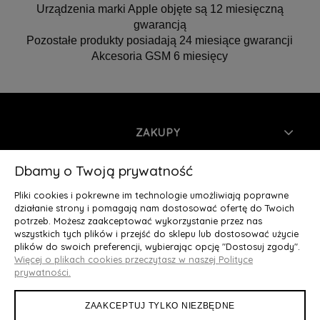
Urządzenia marki Apple objęte są 12 miesięczną
gwarancją
Pozostałe produkty posiadają 24 miesiące gwarancji
Akcesoria GSM 6 miesięcy
ZAKUPY
INFORMACJE
Dbamy o Twoją prywatność
Pliki cookies i pokrewne im technologie umożliwiają poprawne
MOJE KONTO
działanie strony i pomagają nam dostosować ofertę do Twoich
potrzeb. Możesz zaakceptować wykorzystanie przez nas
wszystkich tych plików i przejść do sklepu lub dostosować użycie
O NAS
plików do swoich preferencji, wybierając opcję "Dostosuj zgody".
Więcej o plikach cookies przeczytasz w naszej Polityce
Deluxury.pl
|| Struga 7, 90-420 Łódź, woj. łódzkie || NIP:
prywatności.
5252902064 || tel.: 666 666 950, e-mail: kontakt@deluxury.pl
ZAAKCEPTUJ TYLKO NIEZBĘDNE