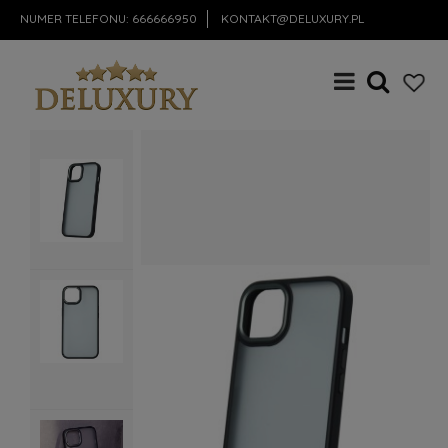
NUMER TELEFONU:
666666950
KONTAKT@DELUXURY.PL