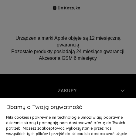
Do Koszyka
Urządzenia marki Apple objęte są 12 miesięczną
gwarancją
Pozostałe produkty posiadają 24 miesiące gwarancji
Akcesoria GSM 6 miesięcy
ZAKUPY
INFORMACJE
Dbamy o Twoją prywatność
Pliki cookies i pokrewne im technologie umożliwiają poprawne
MOJE KONTO
działanie strony i pomagają nam dostosować ofertę do Twoich
potrzeb. Możesz zaakceptować wykorzystanie przez nas
wszystkich tych plików i przejść do sklepu lub dostosować użycie