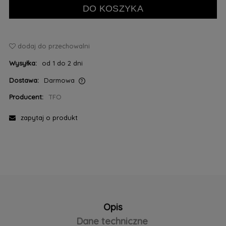
DO KOSZYKA
dodaj do przechowalni
Wysyłka:
od 1 do 2 dni
Dostawa:
Darmowa
Cena nie zawiera ewentualnych kosztów płatności
Producent:
TFO
zapytaj o produkt
Opis
Dane techniczne