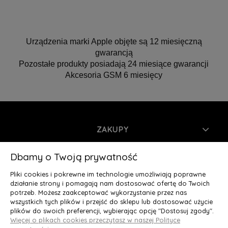
Urządzenia marki Apple objęte są 12 miesięczną
gwarancją
Pozostałe produkty posiadają 24 miesiące gwarancji
Akcesoria GSM 6 miesięcy
ZAKUPY
INFORMACJE
Dbamy o Twoją prywatność
Pliki cookies i pokrewne im technologie umożliwiają poprawne
MOJE KONTO
działanie strony i pomagają nam dostosować ofertę do Twoich
potrzeb. Możesz zaakceptować wykorzystanie przez nas
wszystkich tych plików i przejść do sklepu lub dostosować użycie
O NAS
plików do swoich preferencji, wybierając opcję "Dostosuj zgody".
Więcej o plikach cookies przeczytasz w naszej Polityce
Deluxury.pl
|| Struga 7, 90-420 Łódź, woj. łódzkie || NIP: