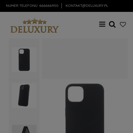
NUMER TELEFONU:
666666950
KONTAKT@DELUXURY.PL