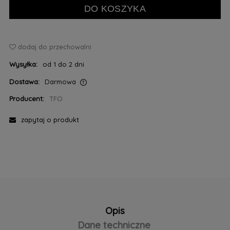
DO KOSZYKA
dodaj do przechowalni
Wysyłka:
od 1 do 2 dni
Dostawa:
Darmowa
Cena nie zawiera ewentualnych kosztów płatności
Producent:
TFO
zapytaj o produkt
Opis
Dane techniczne