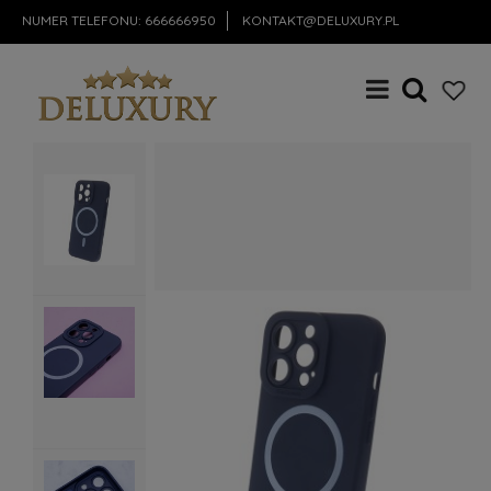
NUMER TELEFONU:
666666950
KONTAKT@DELUXURY.PL