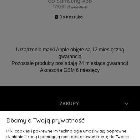
do Samsung A36
179,00 zł
247,00 zł
Do Koszyka
Urządzenia marki Apple objęte są 12 miesięczną
gwarancją
Pozostałe produkty posiadają 24 miesiące gwarancji
Akcesoria GSM 6 miesięcy
ZAKUPY
INFORMACJE
Dbamy o Twoją prywatność
Pliki cookies i pokrewne im technologie umożliwiają poprawne
MOJE KONTO
działanie strony i pomagają nam dostosować ofertę do Twoich