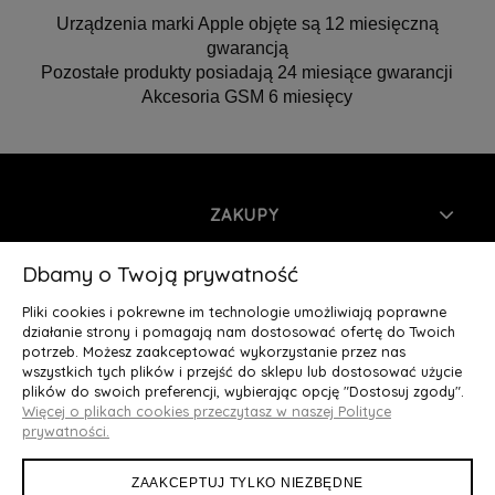
Urządzenia marki Apple objęte są 12 miesięczną
gwarancją
Pozostałe produkty posiadają 24 miesiące gwarancji
Akcesoria GSM 6 miesięcy
ZAKUPY
INFORMACJE
Dbamy o Twoją prywatność
Pliki cookies i pokrewne im technologie umożliwiają poprawne
MOJE KONTO
działanie strony i pomagają nam dostosować ofertę do Twoich
potrzeb. Możesz zaakceptować wykorzystanie przez nas
wszystkich tych plików i przejść do sklepu lub dostosować użycie
O NAS
plików do swoich preferencji, wybierając opcję "Dostosuj zgody".
Więcej o plikach cookies przeczytasz w naszej Polityce
Deluxury.pl
|| Struga 7, 90-420 Łódź, woj. łódzkie || NIP:
prywatności.
5252902064 || tel.: 666 666 950, e-mail: kontakt@deluxury.pl
ZAAKCEPTUJ TYLKO NIEZBĘDNE