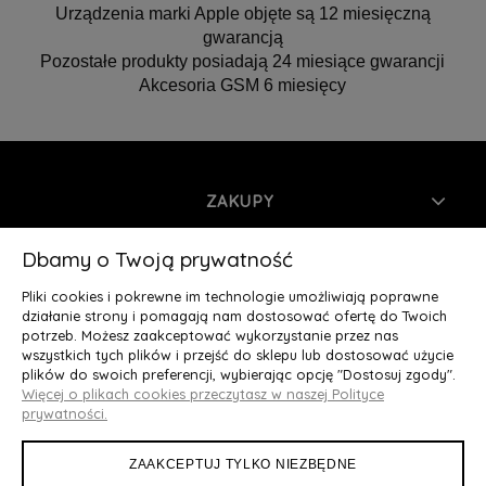
Urządzenia marki Apple objęte są 12 miesięczną
gwarancją
Pozostałe produkty posiadają 24 miesiące gwarancji
Akcesoria GSM 6 miesięcy
ZAKUPY
INFORMACJE
Dbamy o Twoją prywatność
Pliki cookies i pokrewne im technologie umożliwiają poprawne
MOJE KONTO
działanie strony i pomagają nam dostosować ofertę do Twoich
potrzeb. Możesz zaakceptować wykorzystanie przez nas
wszystkich tych plików i przejść do sklepu lub dostosować użycie
O NAS
plików do swoich preferencji, wybierając opcję "Dostosuj zgody".
Więcej o plikach cookies przeczytasz w naszej Polityce
Deluxury.pl
|| Struga 7, 90-420 Łódź, woj. łódzkie || NIP:
prywatności.
5252902064 || tel.: 666 666 950, e-mail: kontakt@deluxury.pl
ZAAKCEPTUJ TYLKO NIEZBĘDNE