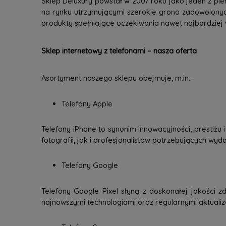
Sklep Deluxury powstał w 2007 roku jako jeden z pie
na rynku utrzymującymi szerokie grono zadowolonyc
produkty spełniające oczekiwania nawet najbardziej
Sklep internetowy z telefonami – nasza oferta
Asortyment naszego sklepu obejmuje, m.in.:
Telefony Apple
Telefony iPhone to synonim innowacyjności, prestiżu
fotografii, jak i profesjonalistów potrzebujących wy
Telefony Google
Telefony Google Pixel słyną z doskonałej jakości zd
najnowszymi technologiami oraz regularnymi aktuali