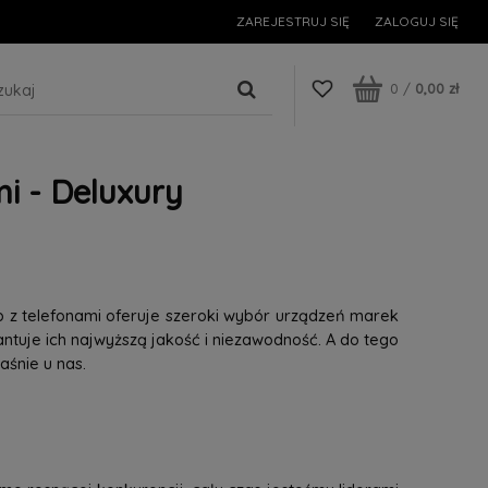
ZAREJESTRUJ SIĘ
ZALOGUJ SIĘ
0
/
0,00 zł
i - Deluxury
p z telefonami oferuje szeroki wybór urządzeń marek
tuje ich najwyższą jakość i niezawodność. A do tego
śnie u nas.