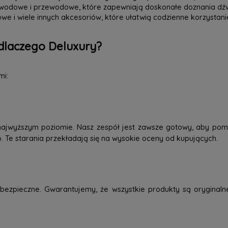
zewodowe i przewodowe, które zapewniają doskonałe doznania dź
we i wiele innych akcesoriów, które ułatwią codzienne korzystani
dlaczego Deluxury?
mi:
najwyższym poziomie. Nasz zespół jest zawsze gotowy, aby pom
o. Te starania przekładają się na wysokie oceny od kupujących.
ezpieczne. Gwarantujemy, że wszystkie produkty są oryginaln