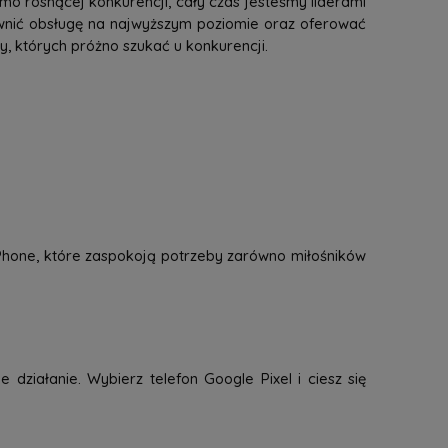
mo rosnącej konkurencji, cały czas jesteśmy liderami
ewnić obsługę na najwyższym poziomie oraz oferować
 których próżno szukać u konkurencji.
 iPhone, które zaspokoją potrzeby zarówno miłośników
 działanie. Wybierz telefon Google Pixel i ciesz się