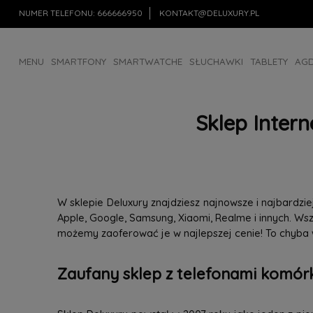
NUMER TELEFONU:
666666950
KONTAKT@DELUXURY.PL
MENU
SMARTFONY
SMARTWATCHE
SŁUCHAWKI
TABLETY
AG
AKCESORIA
OUTLET
Sklep Inter
W sklepie Deluxury znajdziesz najnowsze i najbardz
Apple, Google, Samsung, Xiaomi, Realme i innych. W
możemy zaoferować je w najlepszej cenie! To chyba
Zaufany sklep z telefonami komórk