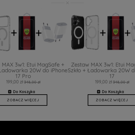
 MAX 3w1: Etui MagSafe +
Zestaw MAX 3w1: Etui Ma
 Ładowarka 20W do iPhone
Szkło + Ładowarka 20W d
17 Pro
17
199,00 zł
199,00 zł
348,00 zł
348,00 zł
Do Koszyka
Do Koszyka
ZOBACZ WIĘCEJ
ZOBACZ WIĘCEJ