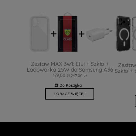
Zestaw MAX 3w1: Etui + Szkło +
Zestaw
Ładowarka 25W do Samsung A36
Szkło +
179,00 zł
247,00 zł
Do Koszyka
ZOBACZ WIĘCEJ