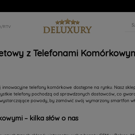
D/RTV
netowy z Telefonami Komórkowym
iej innowacyjne telefony komórkowe dostępne na rynku. Nasz skle
szystkie telefony pochodzą od sprawdzonych dostawców, co gwaran
 wystarczające powody, by zamówić swój wymarzony smartfon wła
owymi – kilka słów o nas