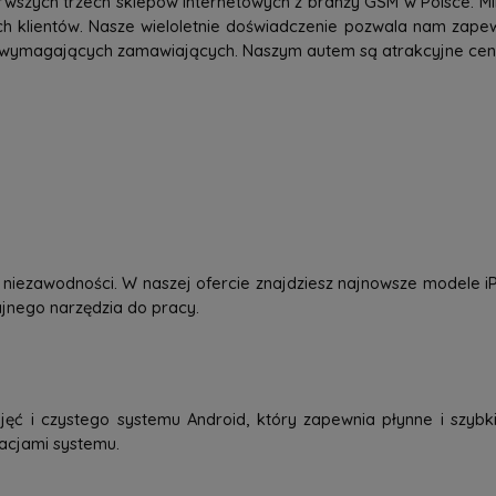
rwszych trzech sklepów internetowych z branży GSM w Polsce. Mi
h klientów. Nasze wieloletnie doświadczenie pozwala nam zap
 wymagających zamawiających. Naszym autem są atrakcyjne ceny,
 i niezawodności. W naszej ofercie znajdziesz najnowsze modele
dajnego narzędzia do pracy.
jęć i czystego systemu Android, który zapewnia płynne i szybkie
zacjami systemu.