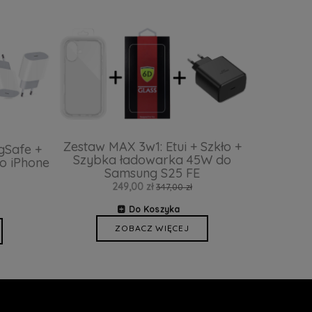
Zestaw MAX 3w1: Etui + Szkło +
gSafe +
Szybka ładowarka 45W do
o iPhone
Samsung S25 FE
249,00 zł
347,00 zł
Do Koszyka
ZOBACZ WIĘCEJ