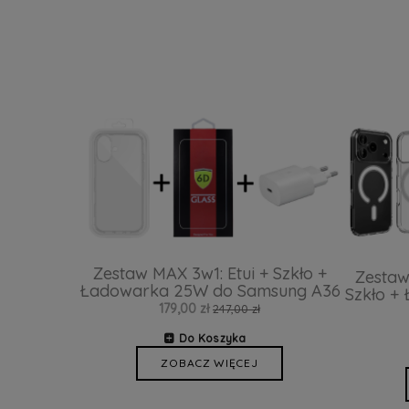
Zestaw MAX 3w1: Etui + Szkło +
Zestaw
Ładowarka 25W do Samsung A36
Szkło +
179,00 zł
247,00 zł
Do Koszyka
ZOBACZ WIĘCEJ