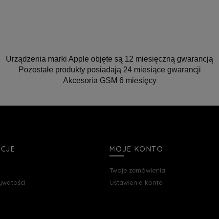
Urządzenia marki Apple objęte są 12 miesięczną gwarancją
Pozostałe produkty posiadają 24 miesiące gwarancji
Akcesoria GSM 6 miesięcy
ACJE
MOJE KONTO
Twoje zamówienia
rywatości
Ustawienia konta