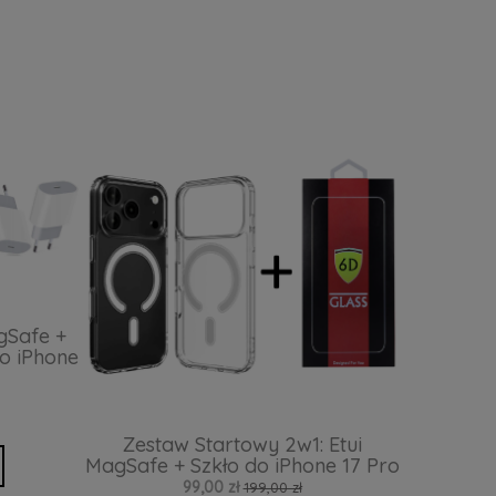
gSafe +
o iPhone
Zestaw Startowy 2w1: Etui
MagSafe + Szkło do iPhone 17 Pro
99,00 zł
199,00 zł