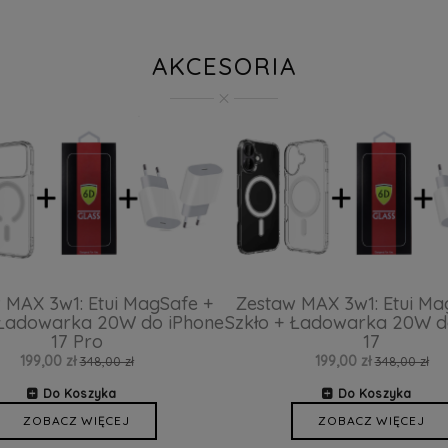
AKCESORIA
 MAX 3w1: Etui MagSafe +
Zestaw MAX 3w1: Etui Ma
 Ładowarka 20W do iPhone
Szkło + Ładowarka 20W d
17 Pro
17
199,00 zł
199,00 zł
348,00 zł
348,00 zł
Do Koszyka
Do Koszyka
ZOBACZ WIĘCEJ
ZOBACZ WIĘCEJ