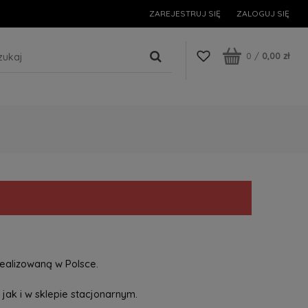
ZAREJESTRUJ SIĘ
ZALOGUJ SIĘ
0
/
0,00 zł
ealizowaną w Polsce.
jak i w sklepie stacjonarnym.