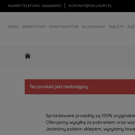
NUMER TELEFONU:
666666950
KONTAKT@DELUXURY.PL
MENU
SMARTFONY
SMARTWATCHE
SŁUCHAWKI
TABLETY
AG
AKCESORIA
OUTLET
Ten produkt jest niedostępny.
Sprzedawane produkty są 100% oryginalne, 
Oferujemy wysyłkę za pobraniem oraz wszys
Jesteśmy polskim sklepem, wysyłamy towary 