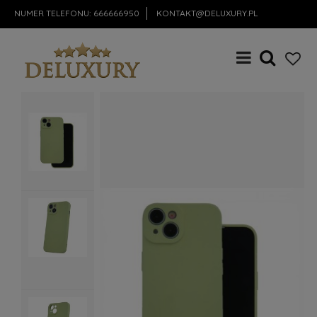
NUMER TELEFONU:
666666950
KONTAKT@DELUXURY.PL