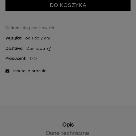
DO KOSZYKA
dodaj do przechowalni
Wysyłka:
od 1 do 2 dni
Dostawa:
Darmowa
Cena nie zawiera ewentualnych kosztów płatności
Producent:
TFO
zapytaj o produkt
Opis
Dane techniczne