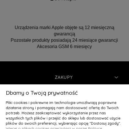
Urządzenia marki Apple objęte są 12 miesięczną
gwarancją
Pozostałe produkty posiadają 24 miesiące gwarancji
Akcesoria GSM 6 miesięcy
ZAKUPY
INFORMACJE
Dbamy o Twoją prywatność
Pliki cookies i pokrewne im technologie umożliwiają poprawne
MOJE KONTO
działanie strony i pomagają nam dostosować ofertę do Twoich
potrzeb. Możesz zaakceptować wykorzystanie przez nas
wszystkich tych plików i przejść do sklepu lub dostosować użycie
O NAS
plików do swoich preferencji, wybierając opcję "Dostosuj zgody".
Więcej o plikach cookies przeczytasz w naszej Polityce